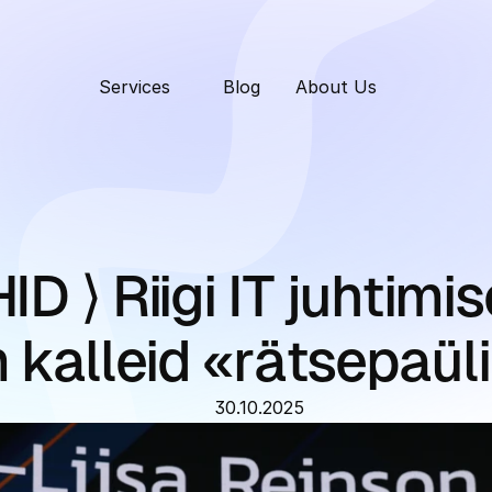
Services
Blog
About Us
⟩ Riigi IT juhtimises
kalleid «rätsepaül
30.10.2025