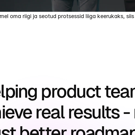
el oma riigi ja seotud protsessid liiga keerukaks, siis
lping product tea
ieve real results - 
ust better roadma