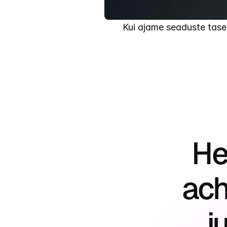
Kui ajame seaduste tasem
He
ach
j