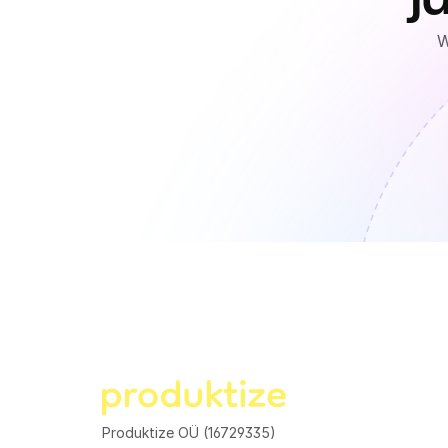
W
Produktize OÜ (16729335)