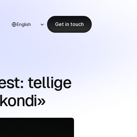
Select Language
Get in touch
English
t: tellige 
ikondi»