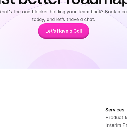
hat’s the one blocker holding your team back? Book a call
today, and let’s thave a chat.
Let’s Have a Call
Services
Product 
Interim P