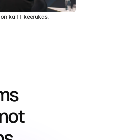
 on ka IT keerukas.
ms 
not 
ps