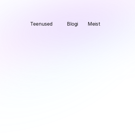
Teenused
Blogi
Meist
Discovery protsess 
tootejuhtimises - 
armastuse ja 
vihkamise suhe.
kolmapäev, 12. juuni 2024
Tõlgitud tekst, loe originaali siit: 