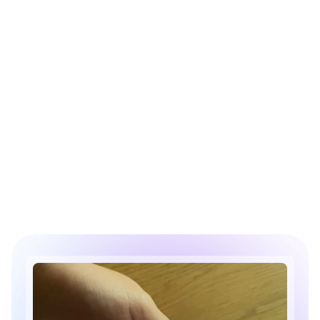
Jälgi LinkedInis
Võta ühendust